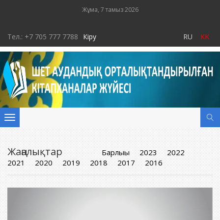
Жұма, 7 тамыз 2026
Тел.: +7 705 777 7788
Кіру
RU
KK
Toggle
navigation
Жаңалықтар
Барлығы
2023
2022
2021
2020
2019
2018
2017
2016