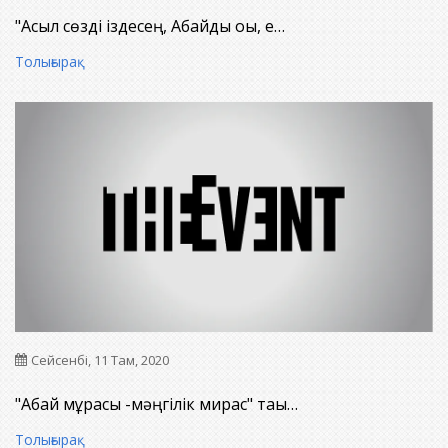
"Асыл сөзді іздесең, Абайды оқы, е…
Толығырақ
Сейсенбі, 11 Там, 2020
"Абай мұрасы -мәңгілік мирас" тақы…
Толығырақ