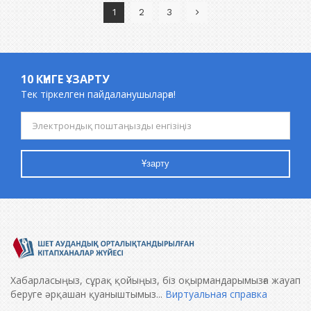
1
2
3
10 КҮНГЕ ҰЗАРТУ
Тек тіркелген пайдаланушыларға!
Ұзарту
Хабарласыңыз, сұрақ қойыңыз, біз оқырмандарымызға жауап
беруге әрқашан қуаныштымыз...
Виртуальная справка