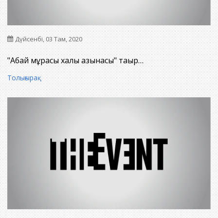
Дүйсенбі, 03 Там, 2020
"Абай мұрасы халық қазынасы" тақыр…
Толығырақ