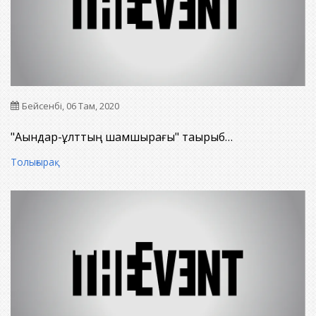
Бейсенбі, 06 Там, 2020
"Ақындар-ұлттың шамшырағы" тақырыб…
Толығырақ