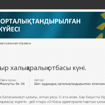
иртуальная справка
ыр халықаралық отбасы күні.
Оқиға орны:
Автор:
Жангутты би 39
Шет аудандық орталықтандырылған кітапхан
 баласының түп қазығы, алтын ұясы. О ата-анам, Бар бақытты бір
нің қамқор жүрегін. -дей отыра «Отбасы адамгершіліктің алтын қазы