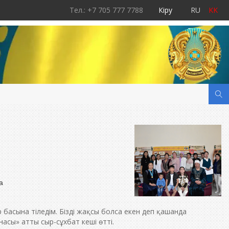
Тел.: +7 705 777 7788
Кіру
RU
KK
а
 басына тіледім. Бізді жақсы болса екен деп қашанда
насы» атты сыр-сұхбат кеші өтті.