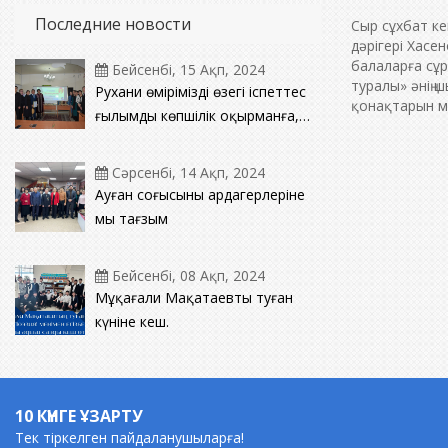
Последние новости
Сыр сұхбат к
дәрігері Хас
балаларға сұ
Бейсенбі, 15 Ақп, 2024
туралы» әнің
Рухани өміріміздің өзегі іспеттес
қонақтарын м
ғылымды көпшілік оқырманға,
ертеңгі ел тізгінін ұстар жас
жеткіншек ұрпаққа насихаттап
Сәрсенбі, 14 Ақп, 2024
отырған іргелі білімнің ошағы
Ауған соғысының ардагерлеріне
кітапхана төрінде дәстүрлі
мың тағзым
кездесу кеші өтті.
Бейсенбі, 08 Ақп, 2024
Мұқағали Мақатаевтың туған
күніне кеш.
10 КҮНГЕ ҰЗАРТУ
Тек тіркелген пайдаланушыларға!