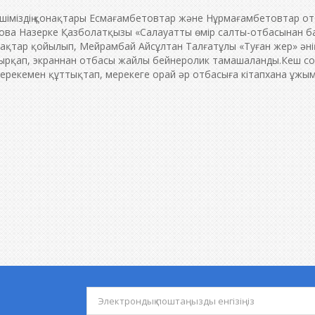
ешіміздің қонақтары Есмағамбетовтар және Нұрмағамбетовтар от
енова Назерке Қазболатқызы «Салауатты өмір салты-отбасынан 
рақтар қойылып, Мейрамбай Айсұлтан Талғатұлы «Туған жер» әні
 шырқап, экраннан отбасы жайлы бейнеролик тамашаланды.Кеш со
ерекемен құттықтап, мерекеге орай әр отбасыға кітапхана ұжы