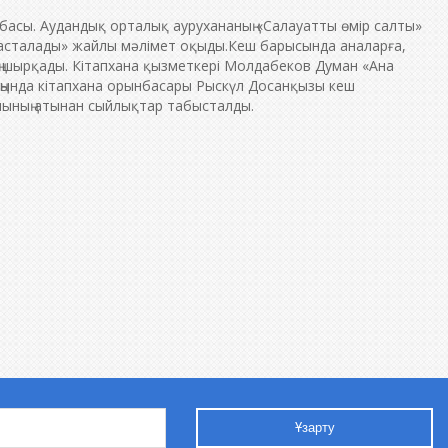
басы. Аудандық орталық аурухананың «Салауатты өмір салты»
басталады» жайлы мәлімет оқыды.Кеш барысында аналарға,
ң шырқады. Кітапхана қызметкері Молдабеков Думан «Ана
ңында кітапхана орынбасары Рыскүл Досанқызы кеш
мының атынан сыйлықтар табысталды.
Ұзарту