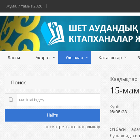
Жұма, 7 тамыз 2026
Басты
Ақпарат
Оқиғалар
Каталогтар
В
Жаңалықтар
Поиск
15-мам
Күні:
16:05:23
Найти
посмотреть все жаңалықтар
Отбасы – адам
Лүпілдейді се