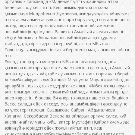
орталық кітапханада «Мәдениет ұлттың қайнары» атты
бенефис шоу кеші өтті. Кеш шымылдығы кітапхана
қызметкері Молдабеков Думанның орындауындағы «Аяулым»
атты әсем әнмен ашылса, іс шара барысында сөз алған әнші,
актер, ақын сазгерлік қырынан танылған «Атамекен»
ансамблінің белді мүшесі Рашитов Амантай ағамыз әңгімені
«Ақсу-Аюлы» ән-би халық ансамблінің алғашқы құрамы
жайында, қазіргі таңда сазгер, күйші, актер Ыбыжан
Төлегенұлының құрметіне аты берілгенін мақтанышпен айтып
өтті.
Өнердің сан қырын меңгерген Ыбыжан ағаның театрдағы
қызықты шақтарында еске ала отырып, сөз соңында Амантай
аға өз туындысы «Ақтөбе ауылым» атты әнін орындап берді.
Ансамбльдің күміс көмей әншісі Медеуова Марал әңгімені одан
әрі өрбітіп, қызықты кездерді еске алып, «Жібек жолы аруы »
әнін орындап кешімізге көңіл күй сыйлады. Алматының төрінде
өнер көрсетіп, бірнеше би өнерін халықа паш еткен бишілер
басқа салада еңбек етседе, осы ансамбльдің өсіп өркендеуіне
өз үлестерін қосқан Сыздыкова Сайран, Абдыгалиева
Жанагүл, Секербаева Венера өз ойларын ортаға салса, күй
өнерінің майталманы күйші актер Мұстафин Қайрат ағамызда
өзінің күй өнеріндегі еңбек жолын айтып өтіп, кеш
қонақтарына Қыздарбектің «Мұң қосбасар» күйін тарту етті.