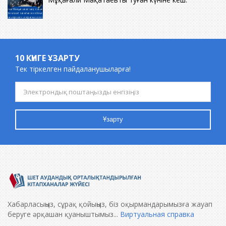
10 КҮНГЕ ҰЗАРТУ
Тек тіркелген пайдаланушыларға!
Ұзарту
Хабарласыңыз, сұрақ қойыңыз, біз оқырмандарымызға жауап
беруге әрқашан қуаныштымыз...
Виртуальная справка