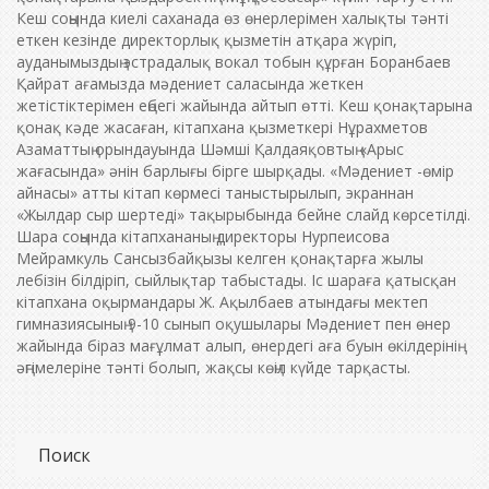
Кеш соңында киелі саханада өз өнерлерімен халықты тәнті
еткен кезінде директорлық қызметін атқара жүріп,
ауданымыздың эстрадалық вокал тобын құрған Боранбаев
Қайрат ағамызда мәдениет саласында жеткен
жетістіктерімен еңбегі жайында айтып өтті. Кеш қонақтарына
қонақ кәде жасаған, кітапхана қызметкері Нұрахметов
Азаматтың орындауында Шәмші Қалдаяқовтың «Арыс
жағасында» әнін барлығы бірге шырқады. «Мәдениет -өмір
айнасы» атты кітап көрмесі таныстырылып, экраннан
«Жылдар сыр шертеді» тақырыбында бейне слайд көрсетілді.
Шара соңында кітапхананың директоры Нурпеисова
Мейрамкуль Сансызбайқызы келген қонақтарға жылы
лебізін білдіріп, сыйлықтар табыстады. Іс шараға қатысқан
кітапхана оқырмандары Ж. Ақылбаев атындағы мектеп
гимназиясының 9-10 сынып оқушылары Мәдениет пен өнер
жайында біраз мағұлмат алып, өнердегі аға буын өкілдерінің
әңгімелеріне тәнті болып, жақсы көңіл күйде тарқасты.
Поиск