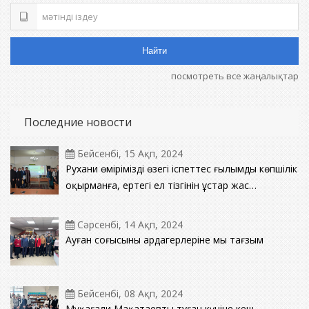
Найти
посмотреть все жаңалықтар
Последние новости
Бейсенбі, 15 Ақп, 2024
Рухани өміріміздің өзегі іспеттес ғылымды көпшілік
оқырманға, ертеңгі ел тізгінін ұстар жас
жеткіншек ұрпаққа насихаттап отырған іргелі
білімнің ошағы кітапхана төрінде дәстүрлі кездесу
Сәрсенбі, 14 Ақп, 2024
кеші өтті.
Ауған соғысының ардагерлеріне мың тағзым
Бейсенбі, 08 Ақп, 2024
Мұқағали Мақатаевтың туған күніне кеш.