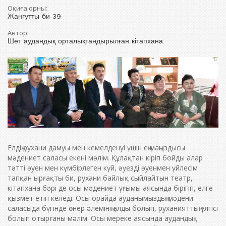
Оқиға орны:
Жангутты би 39
Автор:
Шет аудандық орталықтандырылған кітапхана
Елдің рухани дамуы мен кемелденуі үшін ең маңыздысы
мәдениет саласы екені мәлім. Құлақтан кіріп бойды алар
тәтті әуен мен күмбірлеген күй, әуезді әуенмен үйлесім
тапқан ырғақты би, рухани байлық сыйлайтын театр,
кітапхана бәрі де осы мәдениет ұғымы аясында бірігіп, елге
қызмет етіп келеді. Осы орайда ауданымыздың мәдени
саласыда бүгінде өнер әлемінің алды болып, руханияттың үлгісі
болып отырғаны мәлім. Осы мереке аясында аудандық