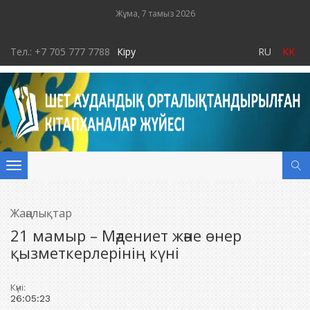
Жұма, 7 тамыз 2026
Тел.: +7 705 777 7788
Кіру
RU
KK
Toggle
navigation
Жаңалықтар
21 мамыр – Мәдениет және өнер
қызметкерлерінің күні
Күні:
26:05:23