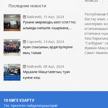
15:06:23
Последние новости
Республикаға 
Бейсенбі, 15 Ақп, 2024
бастау алып, 
Рухани өміріміздің өзегі іспеттес
әжелеріміз жо
ғылымды көпшілік оқырманға,
кітапханашыл
кітапхана оқ
ертеңгі ел тізгінін ұстар жас
Кеш барысында
жеткіншек ұрпаққа насихаттап
Сәрсенбі, 14 Ақп, 2024
"Салбурын" са
отырған іргелі білімнің ошағы
Ауған соғысының ардагерлеріне
Жумкин Мақса
кітапхана төрінде дәстүрлі
мың тағзым
Самат Аманжол
кездесу кеші өтті.
Бейсенбі, 08 Ақп, 2024
Мұқағали Мақатаевтың туған
күніне кеш.
10 КҮНГЕ ҰЗАРТУ
Тек тіркелген пайдаланушыларға!