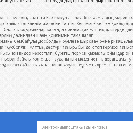
Жангутты би 39
Шет аудандық орталықтандырылған кітапхан
белгілі құсбегі, саятшы Есенбекұлы Тілеуғабыл ағамыздың мерей
орталық кітапханада жалғасын тапты. Кешімізге келген қонақтард
л бастап, оқырмандар залында орналасқан ұлттық дәстүрде дайы
ардың дайындаған шағын қойлымын тамашалап,
ырманы Сембайұлы Досболдың әуелете шырқаған әніне ризашылықт
 "Құсбегілік - ұлттық дәстүр" тақырыбында кітап көрмесі таны
йысынан видео көрсетіліп, бүркітшілермен қызықты ойындар ойн
т Боранбайұлы және Шет ауданының мәдениет тілдерді дамыту,
ұлы сөз сөйлеп иығына шапан жауып, құрмет көрсетті. Келген қ