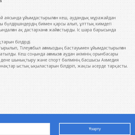
а
 той аясында ұйымдастырылған кеш, аудандық мұражайдан
ы бүлдіршіндердің биімен қарсы алып, ұлттық киімдегі
ндалған ақ дастарханға жайғастырды. Іс шара барысында
арын білдірді.
стырылып, Тілеуғабыл ағамыздың бастауымен ұйымдастырылған
атылды. Кеш соңында ағамызға аудан әкімінің орынбасары
 дене шынықтыру және спорт бөлімінің басшысы Ахмедия
онақтар ыстық ықыластарын білдіріп, жақсы әсерде тарқасты.
Ұзарту