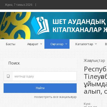
Жұма, 7 тамыз 2026
Басты
Ақпарат
Оқиғалар
Каталогтар
В
Жаңалықтар
Поиск
Респуб
Тілеуғ
ұйымда
Найти
алып, 
посмотреть все жаңалықтар
Күні: