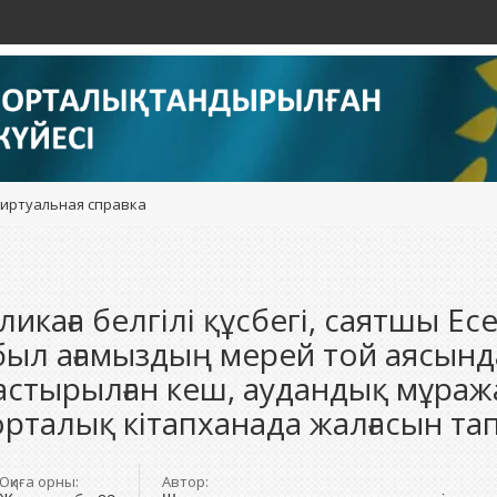
иртуальная справка
ликаға белгілі құсбегі, саятшы Е
абыл ағамыздың мерей той аясынд
стырылған кеш, аудандық мұраж
орталық кітапханада жалғасын та
Оқиға орны:
Автор: