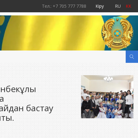
Тел.: +7 705 777 7788
Кіру
RU
KK
сенбекұлы
а
айдан бастау
пты.