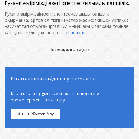
Рухани өміріміздің өзегі іспеттес ғылымды көпшілік
оқырманға, ертеңгі ел тізгінін ұстар жас жеткіншек
Рухани өміріміздің өзегі іспеттес ғылымды көпшілік
ұрпаққа насихаттап отырған іргелі білімнің ошағы
оқырманға, ертеңгі ел тізгінін ұстар жас жеткіншек ұрпаққа
кітапхана төрінде дәстүрлі кездесу кеші өтті.
насихаттап отырған іргелі білімнің ошағы кітапхана төрінде
дәстүрлі кездесу кеші өтті.
Толығырақ
Барлық жаңалықтар
Кітапхананы пайдалану ережелері
Кітапхананың жұмысымен және пайдалану
ережелерімен таныстыру.
PDF Жүктеп Алу