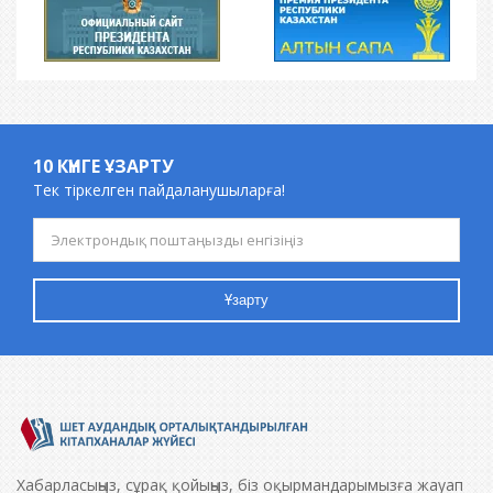
10 КҮНГЕ ҰЗАРТУ
Тек тіркелген пайдаланушыларға!
Ұзарту
Хабарласыңыз, сұрақ қойыңыз, біз оқырмандарымызға жауап