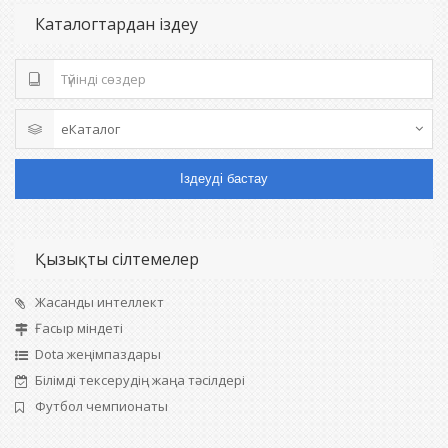
Каталогтардан іздеу
Іздеуді бастау
Қызықты сілтемелер
Жасанды интеллект
Ғасыр міндеті
Dota жеңімпаздары
Білімді тексерудің жаңа тәсілдері
Футбол чемпионаты