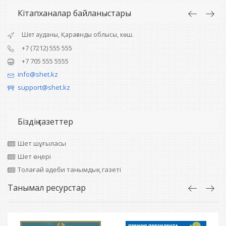
Кітапханалар байланыстары
Шет ауданы, Қарағанды облысы, көш.
+7 (7212) 555 555
+7 705 555 5555
info@shet.kz
support@shet.kz
Біздің газеттер
Шет шұғыласы
Шет өңері
Толағай әдеби танымдық газеті
Танымал ресурстар