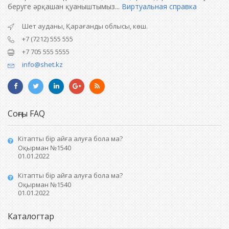
беруге әрқашан қуаныштымыз...
Виртуальная справка
Шет ауданы, Қарағанды облысы, көш.
+7 (7212) 555 555
+7 705 555 5555
info@shet.kz
Соңғы FAQ
Кітапты бір айға алуға бола ма?
Оқырман №1540
01.01.2022
Кітапты бір айға алуға бола ма?
Оқырман №1540
01.01.2022
Каталогтар