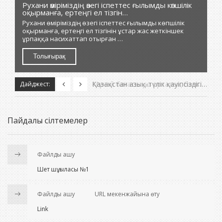
Рухани өміріміздің өзегі іспеттес ғылымды көпшілік
А
оқырманға, ертеңгі ел тізгін…
Жа
Рухани өміріміздің өзегі іспеттес ғылымды көпшілік
збе
ор
оқырманға, ертеңгі ел тізгінін ұстар жас жеткіншек
ұ
ұрпаққа насихаттап отырған …
Толығырақ
Мұнай бағасы үш орталық банктің пайыздық мөлшерлемені көтеруінен кейін қайта төмендеді
Қазақстан азық-түлік қауіпсіздігі бойынша әлемдік рейтингтегі орнын жақсартты
Дайджест:
Пайдалы сілтемелер
Файлды ашу
Шет шұғыласы №1
Файлды ашу
URL мекенжайына өту
Link