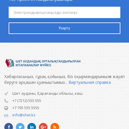
Ұзарту
Хабарласыңыз, сұрақ қойыңыз, біз оқырмандарымызға жауап
беруге әрқашан қуаныштымыз...
Виртуальная справка
Шет ауданы, Қарағанды облысы, көш.
+7 (7212) 555 555
+7 705 555 5555
info@shet.kz