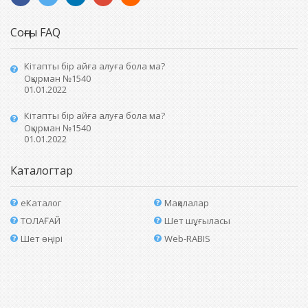
Соңғы FAQ
Кітапты бір айға алуға бола ма?
Оқырман №1540
01.01.2022
Кітапты бір айға алуға бола ма?
Оқырман №1540
01.01.2022
Каталогтар
еКаталог
Мақалалар
ТОЛАҒАЙ
Шет шұғыласы
Шет өңірі
Web-RABIS