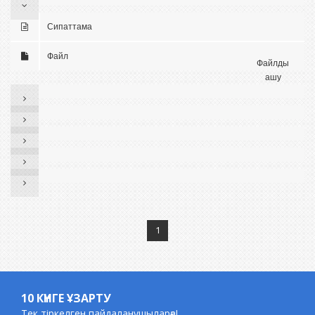
Сипаттама
Файл
Файлды
ашу
1
10 КҮНГЕ ҰЗАРТУ
Тек тіркелген пайдаланушыларға!