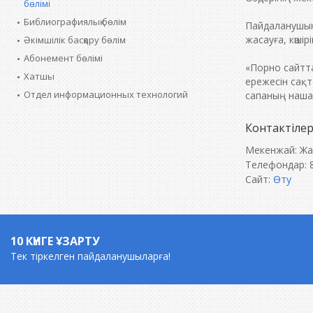
бөлімі
Библиографиялық бөлім
Пайдаланушын
жасауға, көші
Әкімшілік басқару бөлім
Абонемент бөлімі
«Порно сайтта
Хатшы
ережесін сақ
Отдел информационных технологий
сапаның наша
Контактіле
Мекенжай: Жа
Телефондар: 8
Сайт:
Өту
10 КҮНГЕ ҰЗАРТУ
Тек тіркелген пайдаланушыларға!