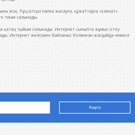
ығы жоқ. Рұқсатсыз папка жасауға, құжаттарға «саяхат»
уге тиым салынады.
ауға қатаң тыйым салынады. Интернет сыныпта жұмыс істеу
ады. Интернет желісімен байланыс болмаған жағдайда немесе
Ұзарту