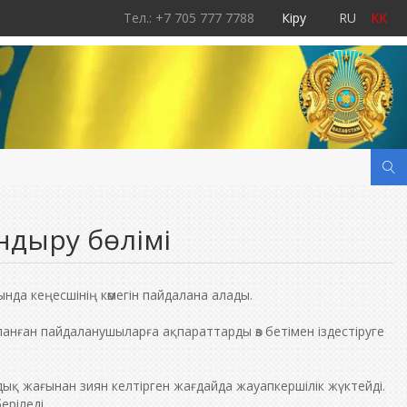
Тел.: +7 705 777 7788
Кіру
RU
KK
ндыру бөлімі
да кеңесшінің көмегін пайдалана алады.
ған пайдаланушыларға ақпараттарды өз бетімен іздестіруге
 жағынан зиян келтірген жағдайда жауапкершілік жүктейді.
еріледі.