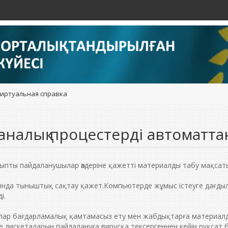
иртуальная справка
аналық процестерді автоматта
пты пайдаланушылар өздеріне қажетті материалды табу мақсатын
нда тыныштық сақтау қажет.Компьютерде жұмыс істеуге дағдылан
і.
ар бағдарламалық қамтамасыз ету мен жабдықтарға материалдық
е дискеталарын пайдалануға вирусқа тексергеннен кейін рұқсат б