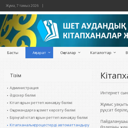
Жұма, 7 тамыз 2026
Басты
Ақпарат
Оқиғалар
Каталогтар
В
Кітапх
Тізім
Администрация
Интернет сыны
Әдіскер бөлімі
Кітап қорын реттеп жинақтау бөлімі
Жұмыс уақыты
рұқсат берілед
Оқырмандарға қызмет көрсету бөлімі
Біріңғай кітап қорын реттеп жинақтау бөлімі
Пайдаланушыл
Кітапханалық процестерді автоматтандыру
Өздерінің жек