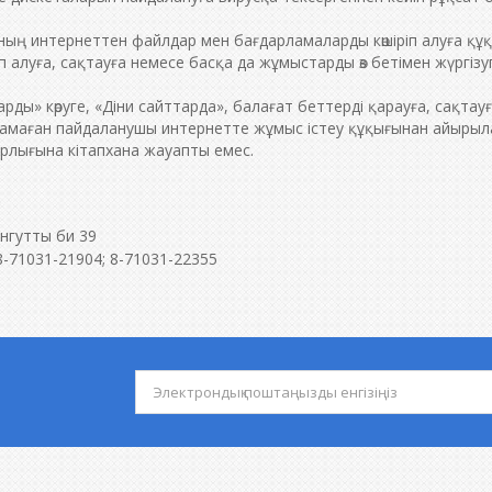
ың интернеттен файлдар мен бағдарламаларды көшіріп алуға құқ
ріп алуға, сақтауға немесе басқа да жұмыстарды өз бетімен жүргіз
рды» көруге, «Діни сайттарда», балағат беттерді қарауға, сақт
тамаған пайдаланушы интернетте жұмыс істеу құқығынан айырыл
рлығына кітапхана жауапты емес.
р
нгутты би 39
-71031-21904; 8-71031-22355