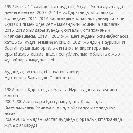
1992 жылы 14 сәуірде Шет ауданы, Ақсу – Аюлы ауылында
дүниеге келген. 2007 -2011ж.ж. Қарағанды «Болашақ»
колледжін, 2011-2014 Қарағанды «Болашақ» университетін
«қазақ тілі мен әдебиеті» мамандығы бойынша аяқтаған.
2016-2018 жылдары ауандық орталық кітапхананың
кітапханашысы, 2018 – 2021ж.ж. Шет ауданы әкімінің баспасөз
хатшысы, аудан әкімінің көмекшісі, 2021 жылдың 1 наурызынан
бастап аудандық орталық кітапхана директорының
орынбасары қызметінде. Республикалық, облыстық жыр
мүшайларының жүлдегері.
Аудандық орталық кітапхананың заңгері
Нуркенова Бакытгуль Сериковна
1982 жылы Қарағанды облысы, Нұра ауданында дүниеге
келген.
2002-2007 жылдары Қазтұтынуодағы Қарағанды
Экономикалық Университетінде «Заңтану» мамандығын
алған.
20.09.2016 жылдан бастап аудандық орталық кітапханада
жұмыс атқаруда.