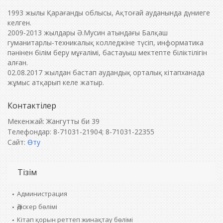
1993 жылы Қарағанды облысы, Ақтоғай ауданында дүниеге
келген.
2009-2013 жылдары Ә.Мусин атындағы Балқаш
гуманитарлы-техникалық колледжіне түсіп, информатика
пәнінен білім беру мұғалімі, бастауыш мектепте біліктілігін
алған.
02.08.2017 жылдан бастап аудандық орталық кітапханада
жұмыс атқарып келе жатыр.
Контактілер
Мекенжай: Жангутты би 39
Телефондар: 8-71031-21904; 8-71031-22355
Сайт:
Өту
Тізім
Администрация
Әдіскер бөлімі
Кітап қорын реттеп жинақтау бөлімі