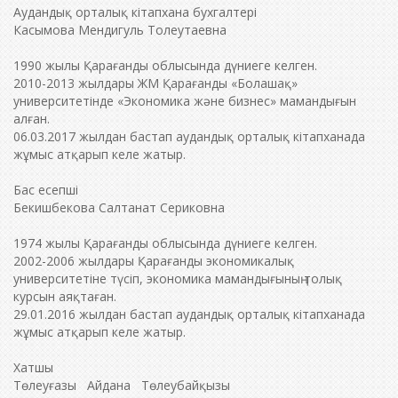
Аудандық орталық кітапхана бухгалтері
Касымова Мендигуль Толеутаевна
1990 жылы Қарағанды облысында дүниеге келген.
2010-2013 жылдары ЖМ Қарағанды «Болашақ»
университетінде «Экономика және бизнес» мамандығын
алған.
06.03.2017 жылдан бастап аудандық орталық кітапханада
жұмыс атқарып келе жатыр.
Бас есепші
Бекишбекова Салтанат Сериковна
1974 жылы Қарағанды облысында дүниеге келген.
2002-2006 жылдары Қарағанды экономикалық
университетіне түсіп, экономика мамандығының толық
курсын аяқтаған.
29.01.2016 жылдан бастап аудандық орталық кітапханада
жұмыс атқарып келе жатыр.
Хатшы
Төлеуғазы Айдана Төлеубайқызы