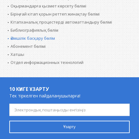
Оқырмандарға қызмет көрсету бөлімі
Біріңғай кітап қорын реттеп жинақтау бөлімі
Кітапханалық процестерді автоматтандыру бөлімі
Библиографиялық бөлім
Әкімшілік басқару бөлім
Абонемент бөлімі
Хатшы
Отдел информационных технологий
10 КҮНГЕ ҰЗАРТУ
Тек тіркелген пайдаланушыларға!
Ұзарту