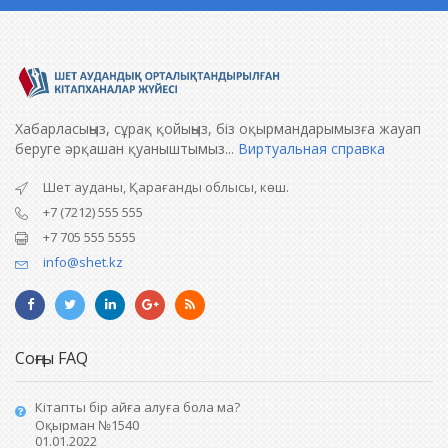
Хабарласыңыз, сұрақ қойыңыз, біз оқырмандарымызға жауап
беруге әрқашан қуаныштымыз...
Виртуальная справка
Шет ауданы, Қарағанды облысы, көш.
+7 (7212) 555 555
+7 705 555 5555
info@shet.kz
Соңғы FAQ
Кітапты бір айға алуға бола ма?
Оқырман №1540
01.01.2022